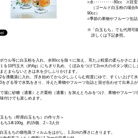
○水‥‥‥‥‥80cc ※目安
（ゴールド白玉粉の場合84
90cc）
○季節の果物やフルーツ缶詰
※「白玉もち」でも代用可
詳しくは下記参照。
ボウル等に白玉粉を入れ、水80ccを除々に加え、耳たぶ程度の柔らかさにま
１を10円玉大（約6g）にちぎり丸め、くぼみをつけて2cm大のボタン状にし
まとまらないときは水を少しふりかけます。
2を沸騰湯に入れ、浮き始めてから少しふくらむ程度にゆで、すくい上げて
3をざる等で水気をきり、冷えた果物やフルーツ缶詰と混ぜ合わせて出来上
ゆで湯に砂糖（適量）と片栗粉（適量）を加えとろみをつけ、果物やフルーツ
の味付けでも楽しめます。
白玉もち（即席白玉もち）の作り方＞
もち1本100g、約15個、2～3人分
白玉もちの個包装フィルムをはがし、1.2cmの厚さにきります。
※外包装フィルム側面に1.2cmの目盛り付