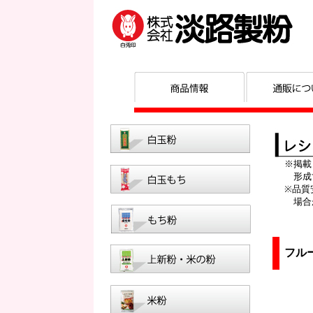
※掲載
形成で
※品質
場合が
フル