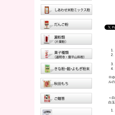
※
ル
＜
白玉