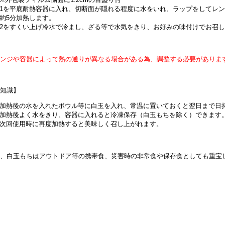
1を平底耐熱容器に入れ、切断面が隠れる程度に水をいれ、ラップをしてレンジ
約5分加熱します。
2をすくい上げ冷水で冷まし、ざる等で水気をきり、お好みの味付けでお召
レンジや容器によって熱の通りが異なる場合がある為、調整する必要がありま
豆知識】
加熱後の水を入れたボウル等に白玉を入れ、常温に置いておくと翌日まで日
加熱後よく水をきり、容器に入れると冷凍保存（白玉もちを除く）できます
次回使用時に再度加熱すると美味しく召し上がれます。
た、白玉もちはアウトドア等の携帯食、災害時の非常食や保存食としても重宝